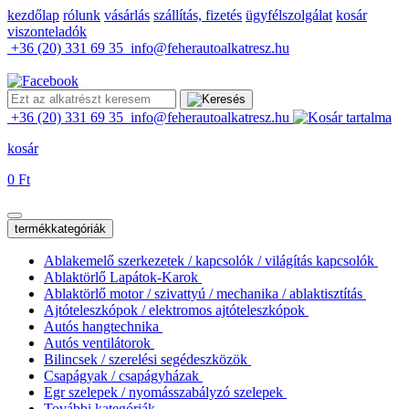
kezdőlap
rólunk
vásárlás
szállítás, fizetés
ügyfélszolgálat
kosár
viszonteladók
+36 (20) 331 69 35
info@feherautoalkatresz.hu
+36 (20) 331 69 35
info@feherautoalkatresz.hu
kosár
0 Ft
termékkategóriák
Ablakemelő szerkezetek / kapcsolók / világítás kapcsolók
Ablaktörlő Lapátok-Karok
Ablaktörlő motor / szivattyú / mechanika / ablaktisztítás
Ajtóteleszkópok / elektromos ajtóteleszkópok
Autós hangtechnika
Autós ventilátorok
Bilincsek / szerelési segédeszközök
Csapágyak / csapágyházak
Egr szelepek / nyomásszabályzó szelepek
További kategóriák